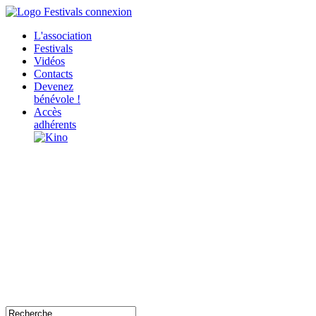
L'association
Festivals
Vidéos
Contacts
Devenez
bénévole !
Accès
adhérents
Le Label Festivals Connexion certifie de la
qualité et de la démarche collective et solidaire
des manifestations adhérentes qui en respectant
la charte des festivals, s’inscrivent dans un
projet de mutualisation des moyens, d’échanges
de pratiques, d’accès de leurs bénévoles à des
parcours de formations et de valorisation de la
filière.